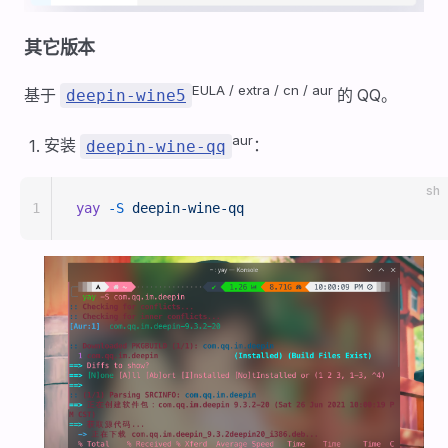
其它版本
EULA / extra / cn / aur
基于
的 QQ。
deepin-wine5
aur
安装
：
deepin-wine-qq
sh
1
yay
 -S
 deepin-wine-qq