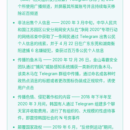
个所使用广播频道，并屏蔽其所属账号并且持续每天移
除近百频道
非法出售个人信息 —— 2020 年 3 月中旬，中华人民共
和国江苏园区公安分局网安大队在“净网 2020”专项行动
的网络巡查中获取了一条网民通过 Telegram 出售公民
个人信息的线索，并于 4 月 22 日在广东东莞和湖南衡
阳逮捕 6 名嫌疑犯，查获过百万条公民个人信息
传播钓鱼木马 —— 2020 年 12 月 26 日，金山毒霸安全
团队通过“捕风”威胁感知系统捕获一类新的钓鱼木马，
该类木马在 Telegram 群组中传播，通过命名成各种时
政热点消息的标题或者更改图标伪装成正规软件，诱使
用户点击
传播色情、侵犯著作权的内容 —— 2018 年下半年至
2020 年 3 月间，韩国有人通过 Telegram 组建多个聊
天室并收取费用，进行了有组织的、大规模的性虐待事
件，即震惊韩国社会的 N 号房事件
颠覆国家政权 —— 2019 年 6 月，“反修例运动”期间，