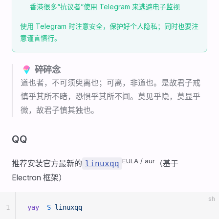
香港很多“抗议者”使用 Telegram 来逃避电子监视
使用 Telegram 时注意安全，保护好个人隐私；同时也要注
意谨言慎行。
🍧 碎碎念
道也者，不可须臾离也；可离，非道也。是故君子戒
慎乎其所不睹，恐惧乎其所不闻。莫见乎隐，莫显乎
微，故君子慎其独也。
QQ
EULA / aur
推荐安装官方最新的
（基于
linuxqq
Electron 框架）
sh
1
yay
 -S
 linuxqq