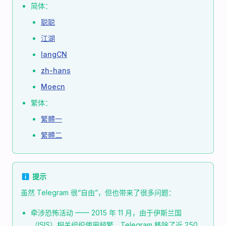
简体：
聪聪
江湖
langCN
zh-hans
Moecn
繁体：
繁體一
繁體二
ℹ️ 提示
虽然 Telegram 很“自由”，但也带来了很多问题：
牵涉恐怖活动 —— 2015 年 11 月，由于伊斯兰国
（ISIS）相关组织使用频繁，Telegram 移除了近 250