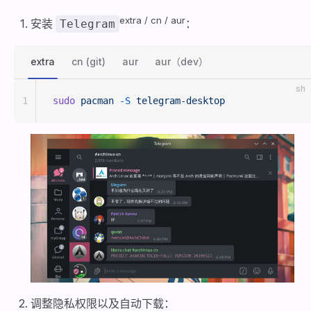
extra / cn / aur
安装
：
Telegram
extra
cn (git)
aur
aur（dev）
sh
1
sudo
 pacman
 -S
 telegram-desktop
调整隐私权限以及自动下载：