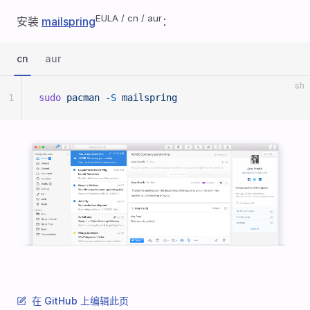
EULA / cn / aur
安装
mailspring
：
cn
aur
sh
1
sudo
 pacman
 -S
 mailspring
在 GitHub 上编辑此页