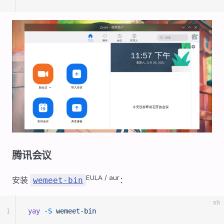
腾讯会议
EULA / aur
安装
：
wemeet-bin
sh
1
yay
 -S
 wemeet-bin